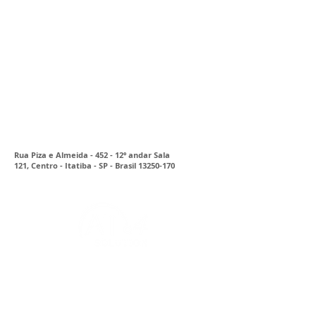
Rua Piza e Almeida - 452 - 12º a
ndar Sala
121,
Centro - Itatiba - SP - Brasil
13250-170
CONTATO
WhatsApp: 11 99535-0185
E-mail: contato@at4.com.br