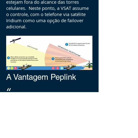
estejam fora do alcance das torres
celulares. Neste ponto, a VSAT assume
o controle, com o telefone via satélite
Iridium como uma opção de failover
adicional.
A Vantagem Peplink
“
A flexibilidade de conexão
tornou a instalação e
gerenciamento de rede rápida e
fácil.”